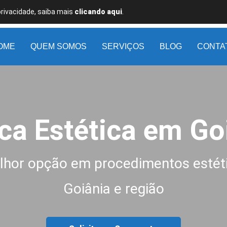
privacidade, saiba mais
clicando aqui
.
OME
QUEM SOMOS
SERVIÇOS
BLOG
CONTA
ica Estética em Go
lhor opção em procedimentos estét
Goiânia e região