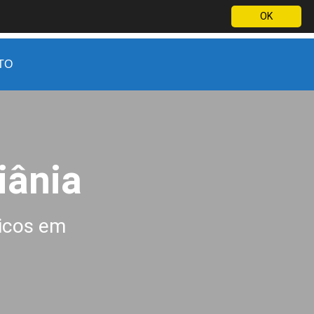
OK
(62) 9 9844-3322
WhatsApp
Orçamento por e-mail
TO
iânia
icos em